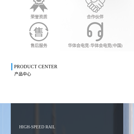
荣誉资质
合作伙伴
售后服务
华体会电竞-华体会电竞(中国)
PRODUCT CENTER
产品中心
HIGH-SPEED RAIL