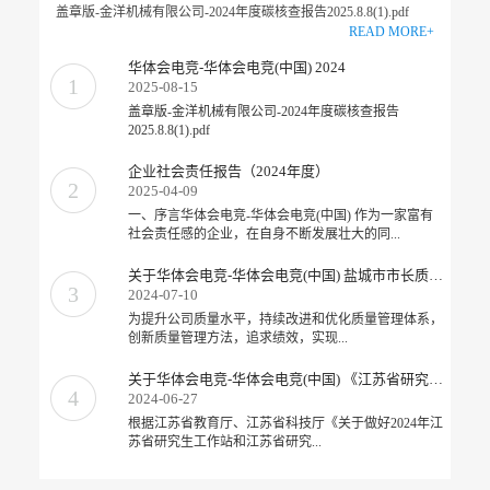
盖章版-金洋机械有限公司-2024年度碳核查报告2025.8.8(1).pdf
READ MORE+
华体会电竞-华体会电竞(中国) 2024
1
2025-08-15
盖章版-金洋机械有限公司-2024年度碳核查报告
2025.8.8(1).pdf
企业社会责任报告（2024年度）
2
2025-04-09
一、序言华体会电竞-华体会电竞(中国) 作为一家富有
社会责任感的企业，在自身不断发展壮大的同...
关于华体会电竞-华体会电竞(中国) 盐城市市长质量奖通知
3
2024-07-10
为提升公司质量水平，持续改进和优化质量管理体系，
创新质量管理方法，追求绩效，实现...
关于华体会电竞-华体会电竞(中国) 《江苏省研究生工作站
4
2024-06-27
根据江苏省教育厅、江苏省科技厅《关于做好2024年江
苏省研究生工作站和江苏省研究...