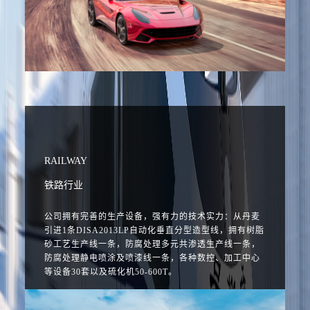
RAILWAY
铁路行业
公司拥有完善的生产设备，强有力的技术实力：从丹麦
引进1条DISA2013LP自动化垂直分型造型线，拥有树脂
砂工艺生产线一条，防腐处理多元共渗透生产线一条，
防腐处理静电喷涂及喷漆线一条，各种数控、加工中心
等设备30套以及硫化机50-600T。