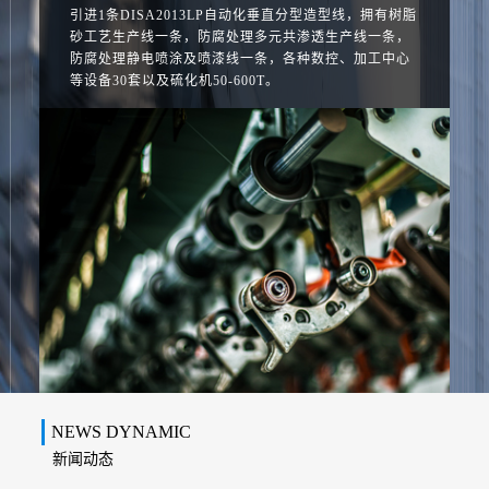
引进1条DISA2013LP自动化垂直分型造型线，拥有树脂
砂工艺生产线一条，防腐处理多元共渗透生产线一条，
防腐处理静电喷涂及喷漆线一条，各种数控、加工中心
等设备30套以及硫化机50-600T。
NEWS DYNAMIC
新闻动态