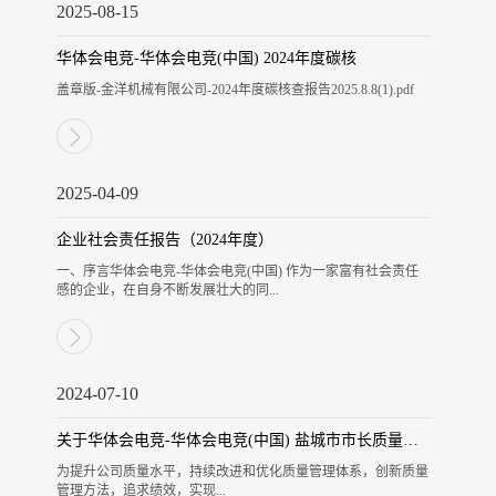
2025-08-15
华体会电竞-华体会电竞(中国) 2024年度碳核
盖章版-金洋机械有限公司-2024年度碳核查报告2025.8.8(1).pdf
2025-04-09
企业社会责任报告（2024年度）
一、序言华体会电竞-华体会电竞(中国) 作为一家富有社会责任
感的企业，在自身不断发展壮大的同...
2024-07-10
关于华体会电竞-华体会电竞(中国) 盐城市市长质量奖通知公示-江
为提升公司质量水平，持续改进和优化质量管理体系，创新质量
管理方法，追求绩效，实现...