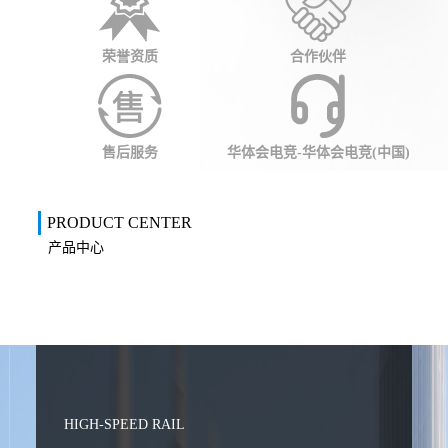
荣誉资质
合作伙伴
售后服务
华体会电竞-华体会电竞(中国)
PRODUCT CENTER
产品中心
HIGH-SPEED RAIL