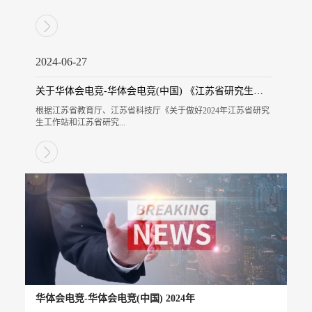
2024-06-27
关于华体会电竞-华体会电竞(中国) 《江苏省研究生工作站》项目的
根据江苏省教育厅、江苏省科技厅《关于做好2024年江苏省研究
生工作站和江苏省研究...
华体会电竞-华体会电竞(中国) 2024年