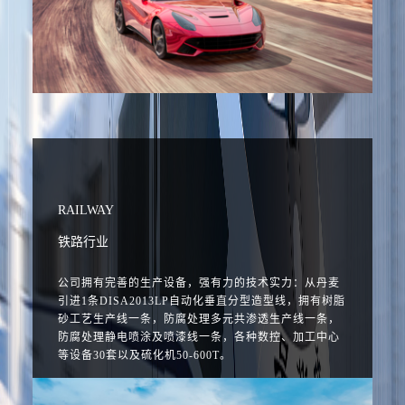
RAILWAY
铁路行业
公司拥有完善的生产设备，强有力的技术实力：从丹麦
引进1条DISA2013LP自动化垂直分型造型线，拥有树脂
砂工艺生产线一条，防腐处理多元共渗透生产线一条，
防腐处理静电喷涂及喷漆线一条，各种数控、加工中心
等设备30套以及硫化机50-600T。