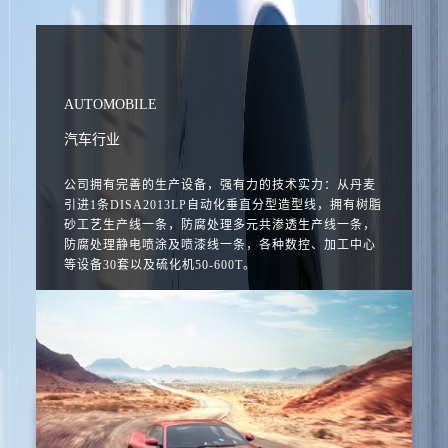
AUTOMOBILE
汽车行业
公司拥有完善的生产设备，强有力的技术实力：从丹麦
引进1条DISA2013LP自动化垂直分型造型线，拥有树脂
砂工艺生产线一条，防腐处理多元共渗透生产线一条，
防腐处理静电喷涂及喷漆线一条，各种数控、加工中心
等设备30套以及硫化机50-600T。