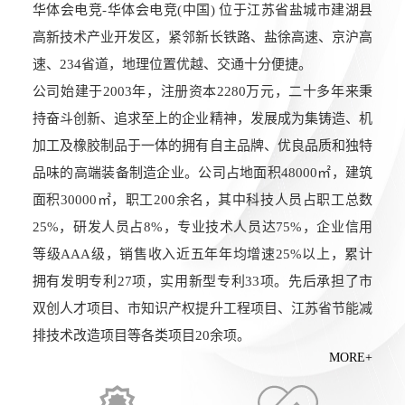
华体会电竞-华体会电竞(中国) 位于江苏省盐城市建湖县
高新技术产业开发区，紧邻新长铁路、盐徐高速、京沪高
速、234省道，地理位置优越、交通十分便捷。
公司始建于2003年，注册资本2280万元，二十多年来秉
持奋斗创新、追求至上的企业精神，发展成为集铸造、机
加工及橡胶制品于一体的拥有自主品牌、优良品质和独特
品味的高端装备制造企业。公司占地面积48000㎡，建筑
面积30000㎡，职工200余名，其中科技人员占职工总数
25%，研发人员占8%，专业技术人员达75%，企业信用
等级AAA级，销售收入近五年年均增速25%以上，累计
拥有发明专利27项，实用新型专利33项。先后承担了市
双创人才项目、市知识产权提升工程项目、江苏省节能减
排技术改造项目等各类项目20余项。
MORE+