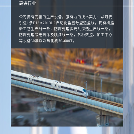
高铁行业
公司拥有完善的生产设备，强有力的技术实力：从丹麦
引进1条DISA2013LP自动化垂直分型造型线，拥有树脂
砂工艺生产线一条，防腐处理多元共渗透生产线一条，
防腐处理静电喷涂及喷漆线一条，各种数控、加工中心
等设备30套以及硫化机50-600T。