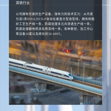
高铁行业
公司拥有完善的生产设备，强有力的技术实力：从丹麦
引进1条DISA2013LP自动化垂直分型造型线，拥有树脂
砂工艺生产线一条，防腐处理多元共渗透生产线一条，
防腐处理静电喷涂及喷漆线一条，各种数控、加工中心
等设备30套以及硫化机50-600T。