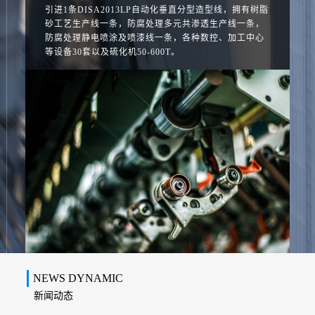
引进1条DISA2013LP自动化垂直分型造型线，拥有树脂
砂工艺生产线一条，防腐处理多元共渗透生产线一条，
防腐处理静电喷涂及喷漆线一条，各种数控、加工中心
等设备30套以及硫化机50-600T。
NEWS DYNAMIC
新闻动态