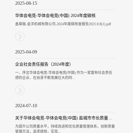
2025-08-15
华体会电竞-华体会电竞(中国) 2024年度碳核
盖章版-金洋机械有限公司-2024年度碳核查报告2025.8.8(1).pdf
2025-04-09
企业社会责任报告（2024年度）
一、序言华体会电竞-华体会电竞(中国) 作为一家富有社会责任
感的企业，在自身不断发展壮大的同...
2024-07-10
关于华体会电竞-华体会电竞(中国) 盐城市市长质量奖通知公示-江
为提升公司质量水平，持续改进和优化质量管理体系，创新质量
管理方法，追求绩效，实现...