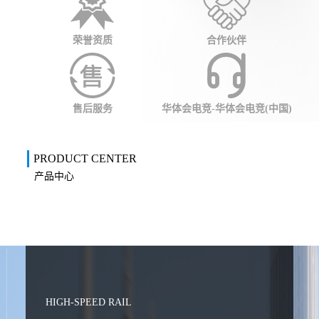
荣誉资质
合作伙伴
售后服务
华体会电竞-华体会电竞(中国)
PRODUCT CENTER
产品中心
HIGH-SPEED RAIL