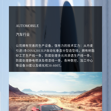
AUTOMOBILE
汽车行业
公司拥有完善的生产设备，强有力的技术实力：从丹麦
引进1条DISA2013LP自动化垂直分型造型线，拥有树脂
砂工艺生产线一条，防腐处理多元共渗透生产线一条，
防腐处理静电喷涂及喷漆线一条，各种数控、加工中心
等设备30套以及硫化机50-600T。