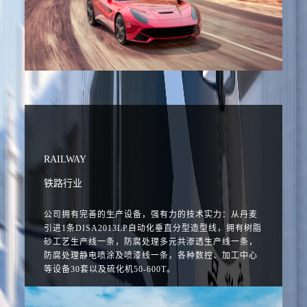
RAILWAY
铁路行业
公司拥有完善的生产设备，强有力的技术实力：从丹麦
引进1条DISA2013LP自动化垂直分型造型线，拥有树脂
砂工艺生产线一条，防腐处理多元共渗透生产线一条，
防腐处理静电喷涂及喷漆线一条，各种数控、加工中心
等设备30套以及硫化机50-600T。