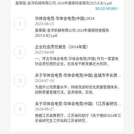
盖章版-金洋机械有限公司-2024年度碳核查报告2025.8.8(1).pdf
READ MORE+
华体会电竞-华体会电竞(中国) 2024
1
2025-08-15
盖章版-金洋机械有限公司-2024年度碳核查报告
2025.8.8(1).pdf
企业社会责任报告（2024年度）
2
2025-04-09
一、序言华体会电竞-华体会电竞(中国) 作为一家富有
社会责任感的企业，在自身不断发展壮大的同...
关于华体会电竞-华体会电竞(中国) 盐城市市长质量奖通知
3
2024-07-10
为提升公司质量水平，持续改进和优化质量管理体系，
创新质量管理方法，追求绩效，实现...
关于华体会电竞-华体会电竞(中国) 《江苏省研究生工作站
4
2024-06-27
根据江苏省教育厅、江苏省科技厅《关于做好2024年江
苏省研究生工作站和江苏省研究...