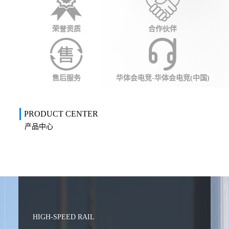
荣誉资质
合作伙伴
售后服务
华体会电竞-华体会电竞(中国)
PRODUCT CENTER
产品中心
HIGH-SPEED RAIL