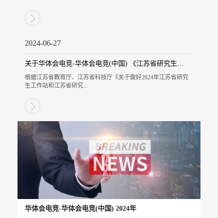
2024-06-27
关于华体会电竞-华体会电竞(中国) 《江苏省研究生工作站》项目的
根据江苏省教育厅、江苏省科技厅《关于做好2024年江苏省研究
生工作站和江苏省研究...
华体会电竞-华体会电竞(中国) 2024年