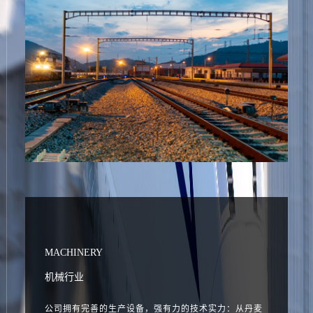
MACHINERY
机械行业
公司拥有完善的生产设备，强有力的技术实力：从丹麦