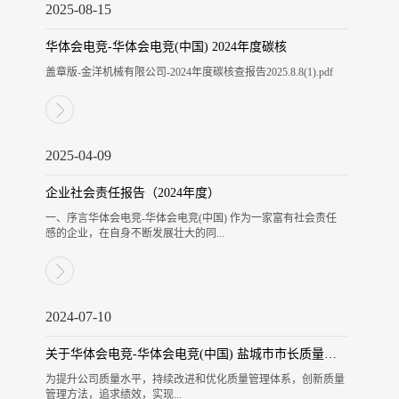
2025-08-15
华体会电竞-华体会电竞(中国) 2024年度碳核
盖章版-金洋机械有限公司-2024年度碳核查报告2025.8.8(1).pdf
2025-04-09
企业社会责任报告（2024年度）
一、序言华体会电竞-华体会电竞(中国) 作为一家富有社会责任
感的企业，在自身不断发展壮大的同...
2024-07-10
关于华体会电竞-华体会电竞(中国) 盐城市市长质量奖通知公示-江
为提升公司质量水平，持续改进和优化质量管理体系，创新质量
管理方法，追求绩效，实现...