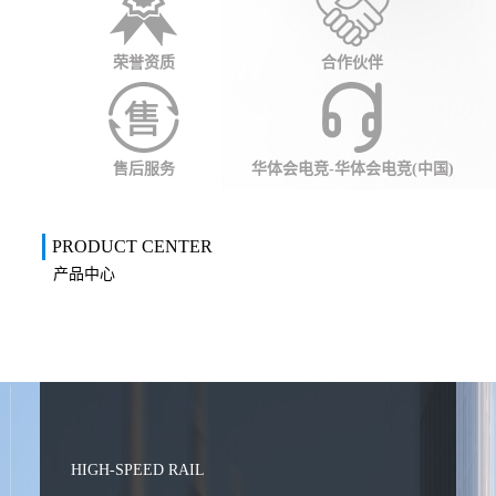
荣誉资质
合作伙伴
售后服务
华体会电竞-华体会电竞(中国)
PRODUCT CENTER
产品中心
HIGH-SPEED RAIL