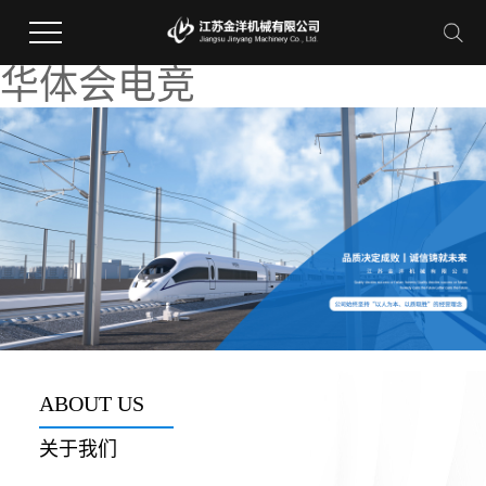
华体会电竞
ABOUT US
关于我们