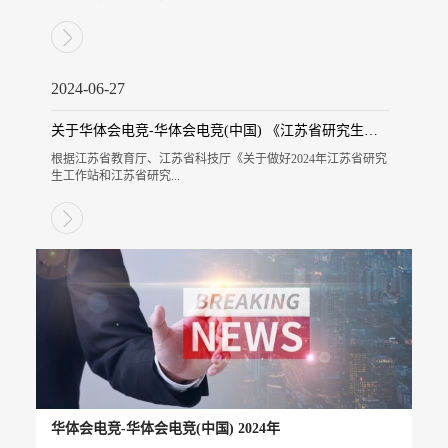
2024-06-27
关于华体会电竞-华体会电竞(中国) 《江苏省研究生工作站》项目的
根据江苏省教育厅、江苏省科技厅《关于做好2024年江苏省研究
生工作站和江苏省研究...
华体会电竞-华体会电竞(中国) 2024年