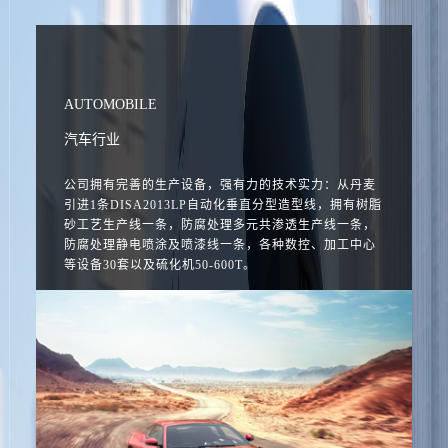
AUTOMOBILE
汽车行业
公司拥有完善的生产设备，强有力的技术实力：从丹麦
引进1条DISA2013LP自动化垂直分型造型线，拥有树脂
砂工艺生产线一条，防腐处理多元共渗透生产线一条，
防腐处理静电喷涂及喷漆线一条，各种数控、加工中心
等设备30套以及硫化机50-600T。