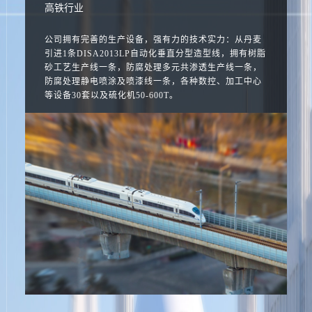
高铁行业
公司拥有完善的生产设备，强有力的技术实力：从丹麦
引进1条DISA2013LP自动化垂直分型造型线，拥有树脂
砂工艺生产线一条，防腐处理多元共渗透生产线一条，
防腐处理静电喷涂及喷漆线一条，各种数控、加工中心
等设备30套以及硫化机50-600T。