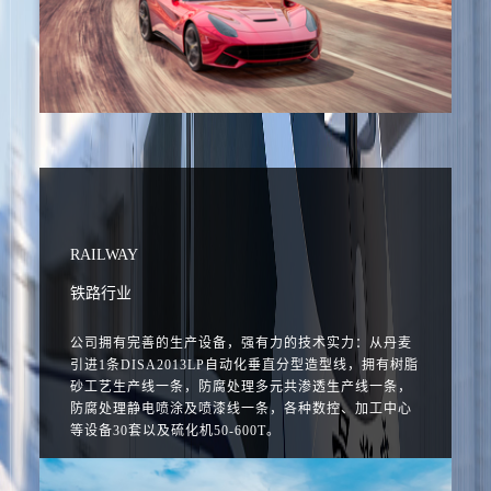
RAILWAY
铁路行业
公司拥有完善的生产设备，强有力的技术实力：从丹麦
引进1条DISA2013LP自动化垂直分型造型线，拥有树脂
砂工艺生产线一条，防腐处理多元共渗透生产线一条，
防腐处理静电喷涂及喷漆线一条，各种数控、加工中心
等设备30套以及硫化机50-600T。