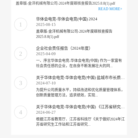
盖章版-金洋机械有限公司-2024年度碳核查报告2025.8.8(1).pdf
READ MORE+
华体会电竞-华体会电竞(中国) 2024
1
2025-08-15
盖章版-金洋机械有限公司-2024年度碳核查报告
2025.8.8(1).pdf
企业社会责任报告（2024年度）
2
2025-04-09
一、序言华体会电竞-华体会电竞(中国) 作为一家富有
社会责任感的企业，在自身不断发展壮大的同...
关于华体会电竞-华体会电竞(中国) 盐城市市长质量奖通知
3
2024-07-10
为提升公司质量水平，持续改进和优化质量管理体系，
创新质量管理方法，追求绩效，实现...
关于华体会电竞-华体会电竞(中国) 《江苏省研究生工作站
4
2024-06-27
根据江苏省教育厅、江苏省科技厅《关于做好2024年江
苏省研究生工作站和江苏省研究...