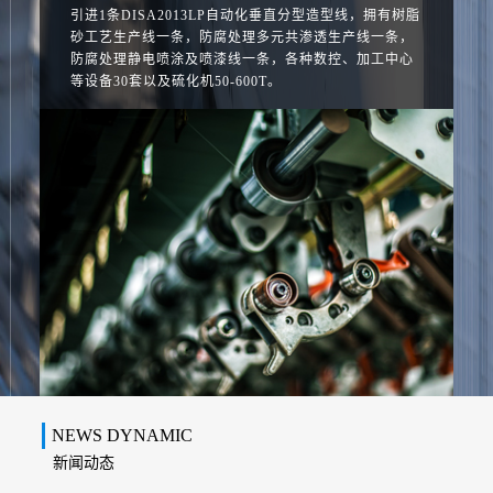
引进1条DISA2013LP自动化垂直分型造型线，拥有树脂
砂工艺生产线一条，防腐处理多元共渗透生产线一条，
防腐处理静电喷涂及喷漆线一条，各种数控、加工中心
等设备30套以及硫化机50-600T。
NEWS DYNAMIC
新闻动态